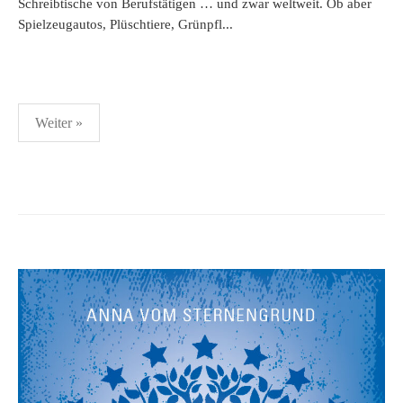
Schreibtische von Berufstätigen … und zwar weltweit. Ob aber
Spielzeugautos, Plüschtiere, Grünpfl...
Seitennummerierung
Weiter »
der
Beiträge