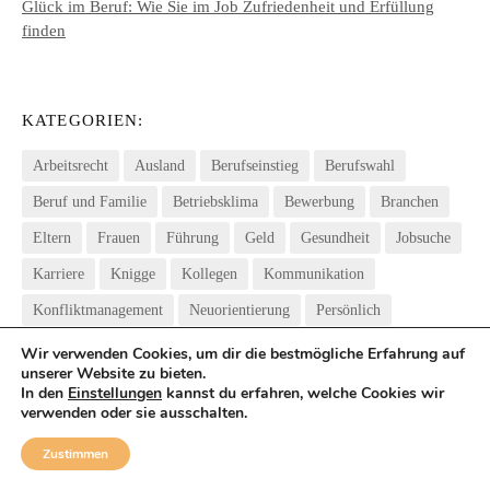
Glück im Beruf: Wie Sie im Job Zufriedenheit und Erfüllung
finden
KATEGORIEN:
Arbeitsrecht
Ausland
Berufseinstieg
Berufswahl
Beruf und Familie
Betriebsklima
Bewerbung
Branchen
Eltern
Frauen
Führung
Geld
Gesundheit
Jobsuche
Karriere
Knigge
Kollegen
Kommunikation
Konfliktmanagement
Neuorientierung
Persönlich
Psyche & Beruf
Sehnsucht
Selbstmanagement
Wir verwenden Cookies, um dir die bestmögliche Erfahrung auf
unserer Website zu bieten.
Selbstständigkeit
Studienwahl
Urlaub
Weiterbildung
In den
Einstellungen
kannst du erfahren, welche Cookies wir
verwenden oder sie ausschalten.
Wiedereinstieg
Work-Life-Balance
Zeitmanagement
Zustimmen