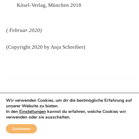
Kösel-Verlag, München 2018
( Februar 2020)
(Copyright 2020 by Anja Schreiber)
Anja Schreiber
Wir verwenden Cookies, um dir die bestmögliche Erfahrung auf
unserer Website zu bieten.
In den
Einstellungen
kannst du erfahren, welche Cookies wir
Anja Schreiber arbeitet seit vielen Jahren als freie
verwenden oder sie ausschalten.
Fachjournalistin zu den Themen Bildung, Studium und Beruf.
Sie schreibt unter anderem für die Berliner Zeitung, Stuttgarter
Zustimmen
Zeitung und Süddeutsche Zeitung, aber auch für