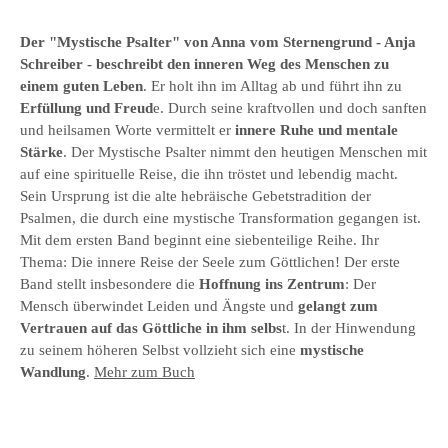
Der "Mystische Psalter" von Anna vom Sternengrund - Anja
Schreiber - beschreibt den inneren Weg des Menschen zu
einem guten Leben
. Er holt ihn im Alltag ab und führt ihn zu
Erfüllung und Freud
e. Durch seine kraftvollen und doch sanften
und heilsamen Worte vermittelt er
innere Ruhe und mentale
Stärke
. Der Mystische Psalter nimmt den heutigen Menschen mit
auf eine spirituelle Reise, die ihn tröstet und lebendig macht.
Sein Ursprung ist die alte hebräische Gebetstradition der
Psalmen, die durch eine mystische Transformation gegangen ist.
Mit dem ersten Band beginnt eine siebenteilige Reihe. Ihr
Thema: Die innere Reise der Seele zum Göttlichen! Der erste
Band stellt insbesondere die
Hoffnung ins Zentrum
: Der
Mensch überwindet Leiden und Ängste und
gelangt zum
Vertrauen auf das Göttliche in ihm selbs
t. In der Hinwendung
zu seinem höheren Selbst vollzieht sich eine
mystische
Wandlung
.
Mehr zum Buch