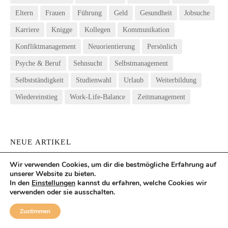
Eltern
Frauen
Führung
Geld
Gesundheit
Jobsuche
Karriere
Knigge
Kollegen
Kommunikation
Konfliktmanagement
Neuorientierung
Persönlich
Psyche & Beruf
Sehnsucht
Selbstmanagement
Selbstständigkeit
Studienwahl
Urlaub
Weiterbildung
Wiedereinstieg
Work-Life-Balance
Zeitmanagement
NEUE ARTIKEL
Wir verwenden Cookies, um dir die bestmögliche Erfahrung auf
12 von 12 im August: Neues vom Blog
unserer Website zu bieten.
In den
Einstellungen
kannst du erfahren, welche Cookies wir
Selbstfürsorge: Empathisch gegenüber sich selbst werden
verwenden oder sie ausschalten.
Zustimmen
Berufswahl für Schüler: Welcher Beruf passt mir?