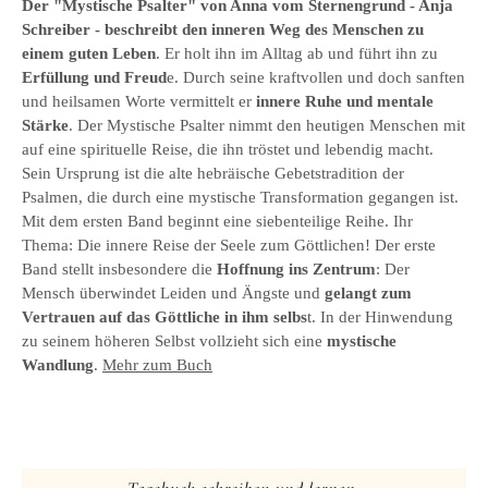
Der "Mystische Psalter" von Anna vom Sternengrund - Anja
Schreiber - beschreibt den inneren Weg des Menschen zu
einem guten Leben
. Er holt ihn im Alltag ab und führt ihn zu
Erfüllung und Freud
e. Durch seine kraftvollen und doch sanften
und heilsamen Worte vermittelt er
innere Ruhe und mentale
Stärke
. Der Mystische Psalter nimmt den heutigen Menschen mit
auf eine spirituelle Reise, die ihn tröstet und lebendig macht.
Sein Ursprung ist die alte hebräische Gebetstradition der
Psalmen, die durch eine mystische Transformation gegangen ist.
Mit dem ersten Band beginnt eine siebenteilige Reihe. Ihr
Thema: Die innere Reise der Seele zum Göttlichen! Der erste
Band stellt insbesondere die
Hoffnung ins Zentrum
: Der
Mensch überwindet Leiden und Ängste und
gelangt zum
Vertrauen auf das Göttliche in ihm selbs
t. In der Hinwendung
zu seinem höheren Selbst vollzieht sich eine
mystische
Wandlung
.
Mehr zum Buch