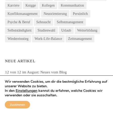
Karriere
Knigge
Kollegen
Kommunikation
Konfliktmanagement
Neuorientierung
Persönlich
Psyche & Beruf
Sehnsucht
Selbstmanagement
Selbstständigkeit
Studienwahl
Urlaub
Weiterbildung
Wiedereinstieg
Work-Life-Balance
Zeitmanagement
NEUE ARTIKEL
12 von 12 im August: Neues vom Blog
Wir verwenden Cookies, um dir die bestmögliche Erfahrung auf
Selbstfürsorge: Empathisch gegenüber sich selbst werden
unserer Website zu bieten.
In den
Einstellungen
kannst du erfahren, welche Cookies wir
verwenden oder sie ausschalten.
Berufswahl für Schüler: Welcher Beruf passt mir?
Zustimmen
Im Beruf die Macht der Gedanken positiv nutzen: Mentale