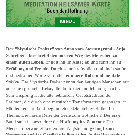
Der "Mystische Psalter" von Anna vom Sternengrund - Anja
Schreiber - beschreibt den inneren Weg des Menschen zu
einem guten Leben
. Er holt ihn im Alltag ab und führt ihn zu
Erfüllung und Freud
e. Durch seine kraftvollen und doch sanften
und heilsamen Worte vermittelt er
innere Ruhe und mentale
Stärke
. Der Mystische Psalter nimmt den heutigen Menschen mit
auf eine spirituelle Reise, die ihn tröstet und lebendig macht.
Sein Ursprung ist die alte hebräische Gebetstradition der
Psalmen, die durch eine mystische Transformation gegangen ist.
Mit dem ersten Band beginnt eine siebenteilige Reihe. Ihr
Thema: Die innere Reise der Seele zum Göttlichen! Der erste
Band stellt insbesondere die
Hoffnung ins Zentrum
: Der
Mensch überwindet Leiden und Ängste und
gelangt zum
Vertrauen auf das Göttliche in ihm selbs
t. In der Hinwendung