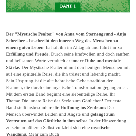
Der "Mystische Psalter" von Anna vom Sternengrund - Anja
Schreiber - beschreibt den inneren Weg des Menschen zu
einem guten Leben
. Er holt ihn im Alltag ab und führt ihn zu
Erfüllung und Freud
e. Durch seine kraftvollen und doch sanften
und heilsamen Worte vermittelt er
innere Ruhe und mentale
Stärke
. Der Mystische Psalter nimmt den heutigen Menschen mit
auf eine spirituelle Reise, die ihn tröstet und lebendig macht.
Sein Ursprung ist die alte hebräische Gebetstradition der
Psalmen, die durch eine mystische Transformation gegangen ist.
Mit dem ersten Band beginnt eine siebenteilige Reihe. Ihr
Thema: Die innere Reise der Seele zum Göttlichen! Der erste
Band stellt insbesondere die
Hoffnung ins Zentrum
: Der
Mensch überwindet Leiden und Ängste und
gelangt zum
Vertrauen auf das Göttliche in ihm selbs
t. In der Hinwendung
zu seinem höheren Selbst vollzieht sich eine
mystische
Wandlung
.
Mehr zum Buch