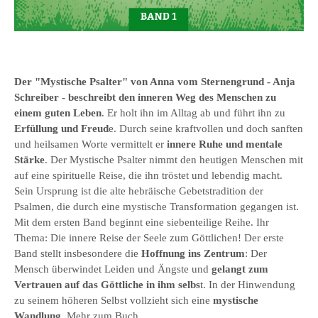
Der "Mystische Psalter" von Anna vom Sternengrund - Anja
Schreiber - beschreibt den inneren Weg des Menschen zu
einem guten Leben
. Er holt ihn im Alltag ab und führt ihn zu
Erfüllung und Freud
e. Durch seine kraftvollen und doch sanften
und heilsamen Worte vermittelt er
innere Ruhe und mentale
Stärke
. Der Mystische Psalter nimmt den heutigen Menschen mit
auf eine spirituelle Reise, die ihn tröstet und lebendig macht.
Sein Ursprung ist die alte hebräische Gebetstradition der
Psalmen, die durch eine mystische Transformation gegangen ist.
Mit dem ersten Band beginnt eine siebenteilige Reihe. Ihr
Thema: Die innere Reise der Seele zum Göttlichen! Der erste
Band stellt insbesondere die
Hoffnung ins Zentrum
: Der
Mensch überwindet Leiden und Ängste und
gelangt zum
Vertrauen auf das Göttliche in ihm selbs
t. In der Hinwendung
zu seinem höheren Selbst vollzieht sich eine
mystische
Wandlung
.
Mehr zum Buch