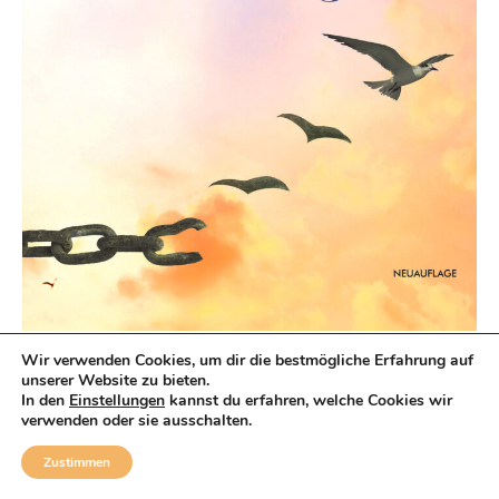
Wir verwenden Cookies, um dir die bestmögliche Erfahrung auf
unserer Website zu bieten.
In den
Einstellungen
kannst du erfahren, welche Cookies wir
Liebe Leserin, lieber Leser! Willst Du Deinen eigenen Weg
verwenden oder sie ausschalten.
finden? Suchst Du nach dem Sinn Deines Lebens? Möchtest Du
endlich ganz Du selbst sein? Dann kann Dir
der Ratgeber
Zustimmen
Entfessle Dein Selbst durch Journaling
helfen! Denn er zeigt